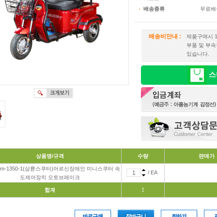
배송종류
무료배
배송비안내 :
제품구매시 
부품 및 부속
있습니다.
스
상품명/규격
수량
판매가
m-1350-1(삼륜스쿠터)어르신장애인 미니스쿠터 속
/ EA
도제어장치 오토브레이크
1
합계