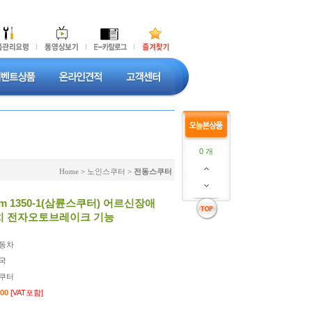
0 개
Home
>
노인스쿠터
>
전동스쿠터
m 1350-1(삼륜스쿠터) 어르신장애
치 전자오토브레이크 기능
동차
국
쿠터
000
[VAT포함]