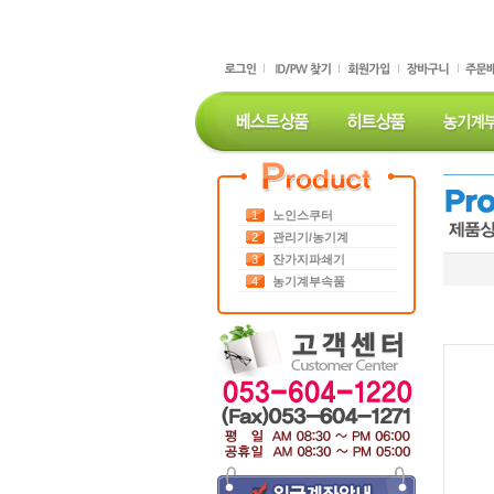
1
노인스쿠터
2
관리기/농기계
3
잔가지파쇄기
4
농기계부속품