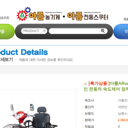
PRODUCT
[특가상풒 ]
아름ARu
인 전동차 속도제어 장
제조사
아름전
원산지
대한민
브랜드
삼륜스
판매가
2,350,
적립금