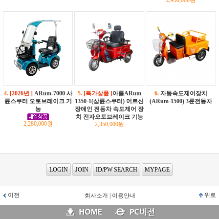
2,450,000원
4.
[2026년 ]
ARum-7000 사
5.
[특가상풒 ]
아름ARum
6.
자동속도제어장치
륜스쿠터 오토브레이크 기
1350-1(삼륜스쿠터) 어르신
(ARum-1500) 3륜전동차
능
장애인 전동차 속도제어 장
치 전자오토브레이크 기능
2,280,000원
2,350,000원
LOGIN
JOIN
ID/PW SEARCH
MYPAGE
이전
위로
회사소개
|
이용안내