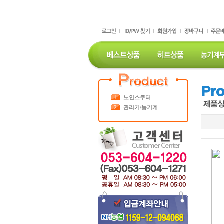
1
노인스쿠터
2
관리기/농기계