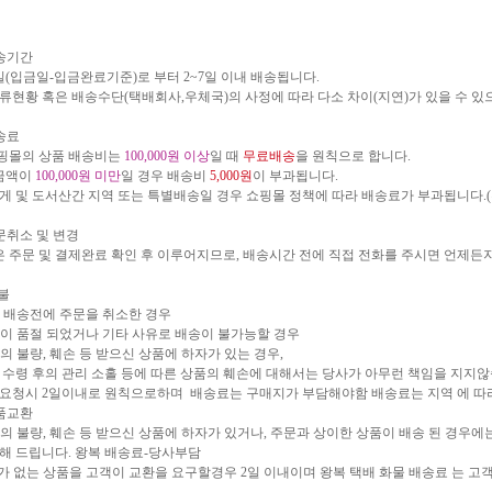
송기간
(입금일-입금완료기준)로 부터 2~7일 이내 배송됩니다.
물류현황 혹은 배송수단(택배회사,우체국)의 사정에 따라 다소 차이(지연)가 있을 수 있
송료
핑몰의 상품 배송비는
100,000원 이상
일 때
무료배송
을 원칙으로 합니다.
금액이
100,000원 미만
일 경우 배송비
5,000원
이 부과됩니다.
무게 및 도서산간 지역 또는 특별배송일 경우 쇼핑몰 정책에 따라 배송료가 부과됩니다.(
문취소 및 변경
 주문 및 결제완료 확인 후 이루어지므로, 배송시간 전에 직접 전화를 주시면 언제든
 불
품 배송전에 주문을 취소한 경우
품이 품절 되었거나 기타 사유로 배송이 불가능할 경우
품의 불량, 훼손 등 받으신 상품에 하자가 있는 경우,
수령 후의 관리 소홀 등에 따른 상품의 훼손에 대해서는 당사가 아무런 책임을 지지
청시 2일이내로 원칙으로하며 배송료는 구매지가 부담해야함 배송료는 지역 에 따
품교환
품의 불량, 훼손 등 받으신 상품에 하자가 있거나, 주문과 상이한 상품이 배송 된 경우에
 드립니다. 왕복 배송료-당사부담
가 없는 상품을 고객이 교환을 요구할경우 2일 이내이며 왕복 택배 화물 배송료 는 