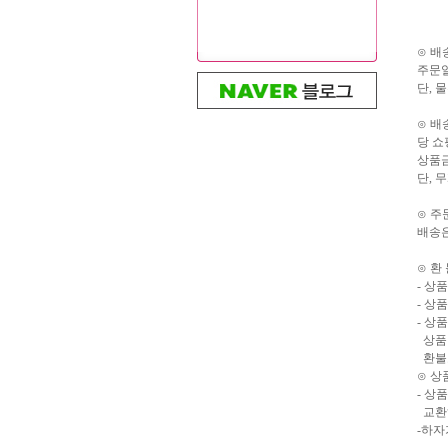
⊙ 배
주문일
단, 
⊙ 배
당 쇼
상품
단, 
⊙ 주
배송은
⊙ 환
- 상
- 상
- 상
상품 
환불요
⊙ 상
- 상
교환해
-하자